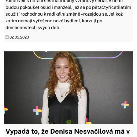
Alice Nellis natáčí šestnáctidílný vztahový seriál, v němž
budou pokoušet osud i manželé, jež se po pětačtyřicetiletém
soužití rozhodnou k radikální změně – rozejdou se. Jelikož
zatím nemají vyřešeno nové bydlení, korzují po
domácnostech svých děti.
02.05.2023
Vypadá to, že Denisa Nesvačilová má v