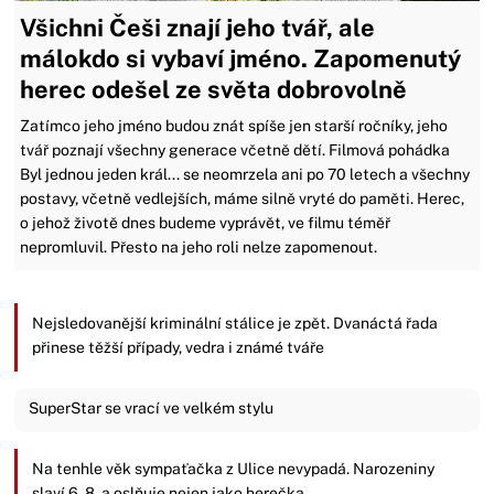
Všichni Češi znají jeho tvář, ale
málokdo si vybaví jméno. Zapomenutý
herec odešel ze světa dobrovolně
Zatímco jeho jméno budou znát spíše jen starší ročníky, jeho
tvář poznají všechny generace včetně dětí. Filmová pohádka
Byl jednou jeden král... se neomrzela ani po 70 letech a všechny
postavy, včetně vedlejších, máme silně vryté do paměti. Herec,
o jehož životě dnes budeme vyprávět, ve filmu téměř
nepromluvil. Přesto na jeho roli nelze zapomenout.
Nejsledovanější kriminální stálice je zpět. Dvanáctá řada
přinese těžší případy, vedra i známé tváře
SuperStar se vrací ve velkém stylu
Na tenhle věk sympaťačka z Ulice nevypadá. Narozeniny
slaví 6. 8. a oslňuje nejen jako herečka