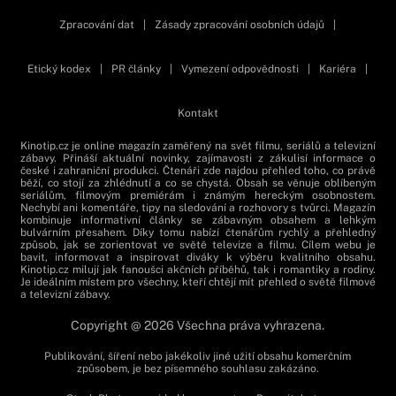
Zpracování dat
|
Zásady zpracování osobních údajů
|
Etický kodex
|
PR články
|
Vymezení odpovědnosti
|
Kariéra
|
Kontakt
Kinotip.cz je online magazín zaměřený na svět filmu, seriálů a televizní
zábavy. Přináší aktuální novinky, zajímavosti z zákulisí informace o
české i zahraniční produkci. Čtenáři zde najdou přehled toho, co právě
běží, co stojí za zhlédnutí a co se chystá. Obsah se věnuje oblíbeným
seriálům, filmovým premiérám i známým hereckým osobnostem.
Nechybí ani komentáře, tipy na sledování a rozhovory s tvůrci. Magazín
kombinuje informativní články se zábavným obsahem a lehkým
bulvárním přesahem. Díky tomu nabízí čtenářům rychlý a přehledný
způsob, jak se zorientovat ve světě televize a filmu. Cílem webu je
bavit, informovat a inspirovat diváky k výběru kvalitního obsahu.
Kinotip.cz milují jak fanoušci akčních příběhů, tak i romantiky a rodiny.
Je ideálním místem pro všechny, kteří chtějí mít přehled o světě filmové
a televizní zábavy.
Copyright @ 2026 Všechna práva vyhrazena.
Publikování, šíření nebo jakékoliv jiné užití obsahu komerčním
způsobem, je bez písemného souhlasu zakázáno.