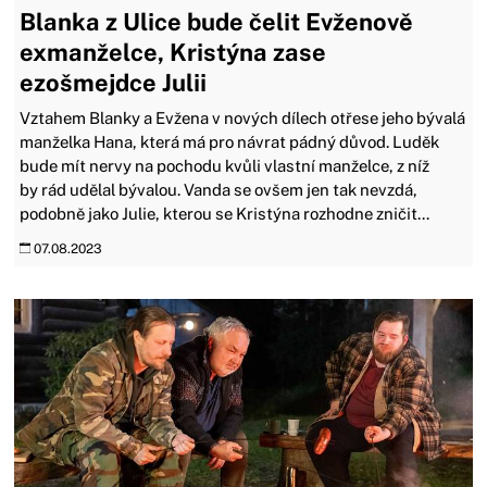
Blanka z Ulice bude čelit Evženově
exmanželce, Kristýna zase
ezošmejdce Julii
Vztahem Blanky a Evžena v nových dílech otřese jeho bývalá
manželka Hana, která má pro návrat pádný důvod. Luděk
bude mít nervy na pochodu kvůli vlastní manželce, z níž
by rád udělal bývalou. Vanda se ovšem jen tak nevzdá,
podobně jako Julie, kterou se Kristýna rozhodne zničit...
07.08.2023