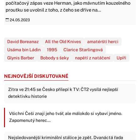
počítačový zápas veze Herman, jako mávnutím kouzelného
proutku se uvolnil z toho, z čeho se dříve na...
24.05.2023
David Boreanaz
All the Old Knives
amatérští herci
Usáma bin Ládin
1995
Clarice Starlingová
Glynis Barber
Bobody s šeky
napětí z natáčení
Upíři
NEJNOVĚJŠÍ DISKUTOVANÉ
Zítra ve 21:45 se Česko přilepí k TV: ČT2 vysílá nejlepší
detektivku historie
Všichni Češi znají jeho tvář, ale málokdo si vybaví jméno.
Zapomenutý herec…
Nejsledovanější kriminální stálice je zpět. Dvanáctá řada