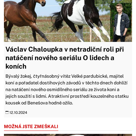
Václav Chaloupka v netradiční roli při
natáčení nového seriálu O lidech a
koních
Bývalý žokej, čtyřnásobný vítěz Velké pardubické, majitel
koní a pořadatel dostihových závodů v těchto dnech dohlíží
na natáčení nového osmidílného seriálu ze života koni a
jejich soužití s lidmi. Atraktivní prostředí kouzelného statku
kousek od Benešova hodně ožilo.
12.10.2024
MOŽNÁ JSTE ZMEŠKALI