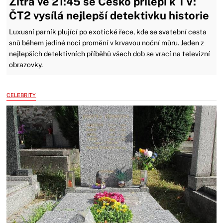
Zítra ve 21:45 se Česko přilepí k TV:
ČT2 vysílá nejlepší detektivku historie
Luxusní parník plující po exotické řece, kde se svatební cesta
snů během jediné noci promění v krvavou noční můru. Jeden z
nejlepších detektivních příběhů všech dob se vrací na televizní
obrazovky.
CELEBRITY