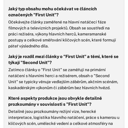
Jaký typ obsahu mohu očekávat ve článcích
označených "First Unit"?
Očekávejte články zaměřené na hlavní natáčecí fáze
filmových a televizních projektů. Obsah se soustředí na
práci režiséra, výkony hlavních herců, kameramanské
postupy a celkové směřování klíčových scén, které formují
páteř výsledného díla.
Jaký je rozdíl mezi články o "First Unit" a těmi, které se
týkají "Second Unit"?
Zatímco články o "First Unit" se zaměřují na primární
natáčení s hlavními herci a režisérem, obsah o "Second
Unit" se typicky věnuje vedlejším záběrům, akčním scénám,
kaskadérským výkonům či záběrům bez hlavních hvězd.
Které aspekty produkce jsou obvykle detailně
prozkoumány v souvislosti s "First Unit"?
Detailně jsou prozkoumány režijní vize, herecké
interpretace, logistika hlavního natáčení, práce s kamerou u
klíčových scén, umělecké vedení a celkové atmosféry na