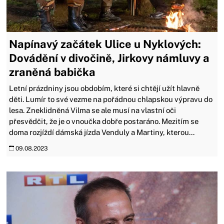
Napínavý začátek Ulice u Nyklových:
Dovádění v divočině, Jirkovy námluvy a
zraněná babička
Letní prázdniny jsou obdobím, které si chtějí užít hlavně
děti. Lumír to své vezme na pořádnou chlapskou výpravu do
lesa. Zneklidněná Vilma se ale musí na vlastní oči
přesvědčit, že je o vnoučka dobře postaráno. Mezitím se
doma rozjíždí dámská jízda Venduly a Martiny, kterou...
09.08.2023