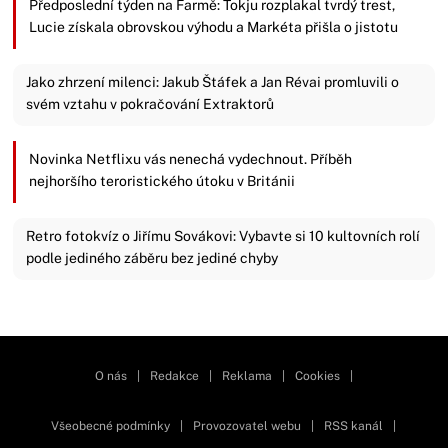
Předposlední týden na Farmě: Tokju rozplakal tvrdý trest,
Lucie získala obrovskou výhodu a Markéta přišla o jistotu
Jako zhrzení milenci: Jakub Štáfek a Jan Révai promluvili o
svém vztahu v pokračování Extraktorů
Novinka Netflixu vás nenechá vydechnout. Příběh
nejhoršího teroristického útoku v Británii
Retro fotokvíz o Jiřímu Sovákovi: Vybavte si 10 kultovních rolí
podle jediného záběru bez jediné chyby
Zavřít reklamu
O nás
|
Redakce
|
Reklama
|
Cookies
|
Všeobecné podmínky
|
Provozovatel webu
|
RSS kanál
|