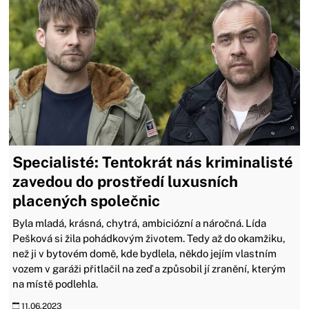
Specialisté: Tentokrát nás kriminalisté
zavedou do prostředí luxusních
placených společnic
Byla mladá, krásná, chytrá, ambiciózní a náročná. Lída
Pešková si žila pohádkovým životem. Tedy až do okamžiku,
než ji v bytovém domě, kde bydlela, někdo jejím vlastním
vozem v garáži přitlačil na zeď a způsobil jí zranění, kterým
na místě podlehla.
11.06.2023