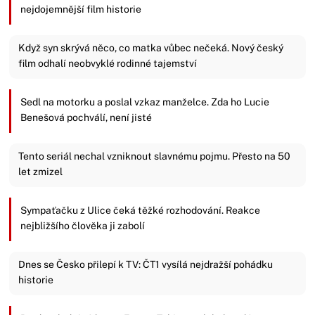
nejdojemnější film historie
Když syn skrývá něco, co matka vůbec nečeká. Nový český
film odhalí neobvyklé rodinné tajemství
Sedl na motorku a poslal vzkaz manželce. Zda ho Lucie
Benešová pochválí, není jisté
Tento seriál nechal vzniknout slavnému pojmu. Přesto na 50
let zmizel
Sympaťačku z Ulice čeká těžké rozhodování. Reakce
nejbližšího člověka ji zabolí
Dnes se Česko přilepí k TV: ČT1 vysílá nejdražší pohádku
historie