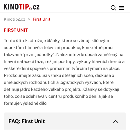
Kinotip2.cz
First Unit
FIRST UNIT
Tento štítek sdružuje články, které se věnují klíčovým
aspektům filmové a televizní produkce, konkrétně práci
takzvané "první jednotky". Naleznete zde obsah zaměřený na
hlavní natáčecí fáze, režijní postupy, výkony hlavních herců a
veškeré dění spojené s primárním tvůrčím týmem na place.
Prozkoumejte zákulisí vzniku stěžejních scén, diskuse o
uměleckých rozhodnutích a logistických výzvách, které
definují jádro každého velkého projektu. Články se dotýkají
toho, co se odehrává v centru produkčního dění a jak se
formuje výsledné dílo.
FAQ: First Unit