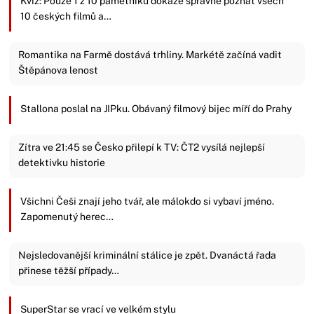
Kvíz: Pouze 1 z 10 pamětníků dokáže správně poznat všech
10 českých filmů a…
Romantika na Farmě dostává trhliny. Markétě začíná vadit
Štěpánova lenost
Stallona poslal na JIPku. Obávaný filmový bijec míří do Prahy
Zítra ve 21:45 se Česko přilepí k TV: ČT2 vysílá nejlepší
detektivku historie
Všichni Češi znají jeho tvář, ale málokdo si vybaví jméno.
Zapomenutý herec…
Nejsledovanější kriminální stálice je zpět. Dvanáctá řada
přinese těžší případy…
SuperStar se vrací ve velkém stylu