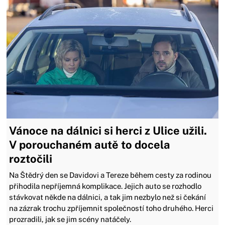
Vánoce na dálnici si herci z Ulice užili.
V porouchaném autě to docela
roztočili
Na Štědrý den se Davidovi a Tereze během cesty za rodinou
přihodila nepříjemná komplikace. Jejich auto se rozhodlo
stávkovat někde na dálnici, a tak jim nezbylo než si čekání
na zázrak trochu zpříjemnit společností toho druhého. Herci
prozradili, jak se jim scény natáčely.