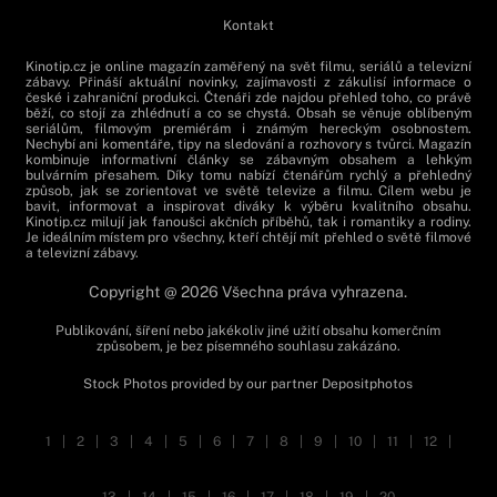
Kontakt
Kinotip.cz je online magazín zaměřený na svět filmu, seriálů a televizní
zábavy. Přináší aktuální novinky, zajímavosti z zákulisí informace o
české i zahraniční produkci. Čtenáři zde najdou přehled toho, co právě
běží, co stojí za zhlédnutí a co se chystá. Obsah se věnuje oblíbeným
seriálům, filmovým premiérám i známým hereckým osobnostem.
Nechybí ani komentáře, tipy na sledování a rozhovory s tvůrci. Magazín
kombinuje informativní články se zábavným obsahem a lehkým
bulvárním přesahem. Díky tomu nabízí čtenářům rychlý a přehledný
způsob, jak se zorientovat ve světě televize a filmu. Cílem webu je
bavit, informovat a inspirovat diváky k výběru kvalitního obsahu.
Kinotip.cz milují jak fanoušci akčních příběhů, tak i romantiky a rodiny.
Je ideálním místem pro všechny, kteří chtějí mít přehled o světě filmové
a televizní zábavy.
Copyright @ 2026 Všechna práva vyhrazena.
Publikování, šíření nebo jakékoliv jiné užití obsahu komerčním
způsobem, je bez písemného souhlasu zakázáno.
Stock Photos provided by our partner
Depositphotos
1
|
2
|
3
|
4
|
5
|
6
|
7
|
8
|
9
|
10
|
11
|
12
|
13
|
14
|
15
|
16
|
17
|
18
|
19
|
20