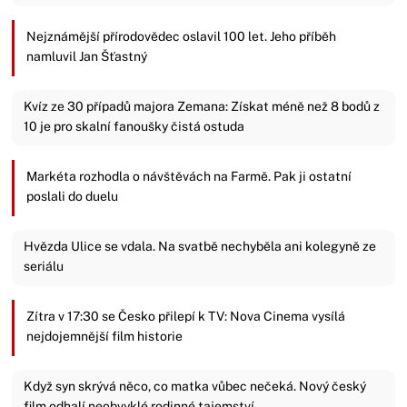
Nejznámější přírodovědec oslavil 100 let. Jeho příběh
namluvil Jan Šťastný
Kvíz ze 30 případů majora Zemana: Získat méně než 8 bodů z
10 je pro skalní fanoušky čistá ostuda
Markéta rozhodla o návštěvách na Farmě. Pak ji ostatní
poslali do duelu
Hvězda Ulice se vdala. Na svatbě nechyběla ani kolegyně ze
seriálu
Zítra v 17:30 se Česko přilepí k TV: Nova Cinema vysílá
nejdojemnější film historie
Když syn skrývá něco, co matka vůbec nečeká. Nový český
film odhalí neobvyklé rodinné tajemství