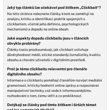
Jaký typ článků lze očekávat pod štítkem „Clickbait“?
Na této stránce naleznete články, které se zaměřují na
analýzu, kritiku a identifikaci praktik spojených s
clickbaitem, včetně jeho definice, psychologických
mechanismů a dopadu na online obsah.
Jaké aspekty dopadu clickbaitu jsou v článcích
obvykle probírány?
Články často prozkoumávají, jak clickbait ovlivňuje
důvěryhodnost médií, etické standardy žurnalistiky, kvalitu
obsahu a chování uživatelů v digitálním prostředí.
Proč je téma clickbaitu relevantní pro čtenáře
digitálního obsahu?
Informace o clickbaitu pomáhají čtenářům rozvíjet mediální
gramotnost, kriticky hodnotit online zprávy a rozpoznávat
manipulativní techniky, což vede k informovanějšímu
rozhodování o tom, čemu věřit a co prokliknout.
Dotýkají se články pod tímto štítkem i širších témat
než jen samotných titulků?