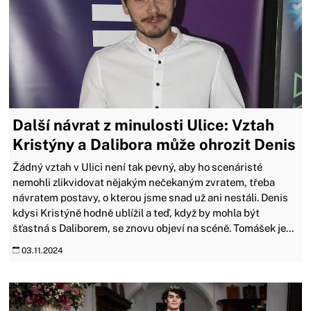
Další návrat z minulosti Ulice: Vztah
Kristýny a Dalibora může ohrozit Denis
Žádný vztah v Ulici není tak pevný, aby ho scenáristé
nemohli zlikvidovat nějakým nečekaným zvratem, třeba
návratem postavy, o kterou jsme snad už ani nestáli. Denis
kdysi Kristýně hodně ublížil a teď, když by mohla být
šťastná s Daliborem, se znovu objeví na scéně. Tomášek je...
03.11.2024