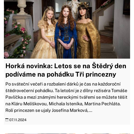
Horká novinka: Letos se na Štědrý den
podíváme na pohádku Tři princezny
Po sváteční večeři a rozbalení dárků je čas na každoroční
štědrovečerní pohádku. Ta letošní je z dílny režiséra Tomáše
Pavlíčka a mezi známými hereckými tvářemi se můžete těšit
na Kláru Melíškovou, Michala Isteníka, Martina Pechláta.
Rolí princezen se ujaly Josefína Marková,...
07.11.2024