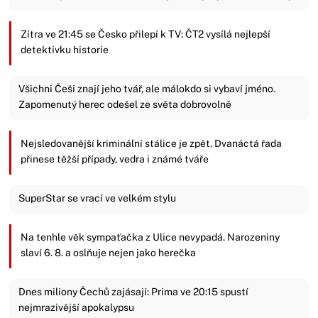
Zítra ve 21:45 se Česko přilepí k TV: ČT2 vysílá nejlepší
detektivku historie
Všichni Češi znají jeho tvář, ale málokdo si vybaví jméno.
Zapomenutý herec odešel ze světa dobrovolně
Nejsledovanější kriminální stálice je zpět. Dvanáctá řada
přinese těžší případy, vedra i známé tváře
SuperStar se vrací ve velkém stylu
Na tenhle věk sympaťačka z Ulice nevypadá. Narozeniny
slaví 6. 8. a oslňuje nejen jako herečka
Dnes miliony Čechů zajásají: Prima ve 20:15 spustí
nejmrazivější apokalypsu