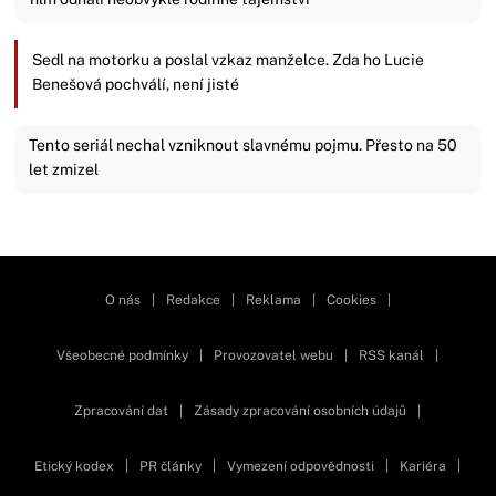
Sedl na motorku a poslal vzkaz manželce. Zda ho Lucie
Benešová pochválí, není jisté
Tento seriál nechal vzniknout slavnému pojmu. Přesto na 50
let zmizel
Zavřít reklamu
O nás
|
Redakce
|
Reklama
|
Cookies
|
Všeobecné podmínky
|
Provozovatel webu
|
RSS kanál
|
Zpracování dat
|
Zásady zpracování osobních údajů
|
Etický kodex
|
PR články
|
Vymezení odpovědnosti
|
Kariéra
|