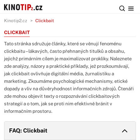
Kinotip2.cz
Clickbait
CLICKBAIT
Tato stránka sdružuje články, které se věnují fenoménu
clickbaitu – lákavých, často přehnaných titulků a obsahu,
jejichž primárním cílem je maximalizovat prokliky. Naleznete
zde analýzy, názory a praktické příklady, jež prozkoumávají,
jak clickbait ovlivňuje digitální média, žurnalistiku a
marketing. Zkoumáme psychologické mechanismy, etické
dopady a vliv na důvěryhodnost informačních zdrojů. Čtenáři
zde mohou objevit texty o rozpoznávání clickbaitových
strategií a o tom, jak se proti nim efektivně bránit v
informačním prostoru.
FAQ: Clickbait