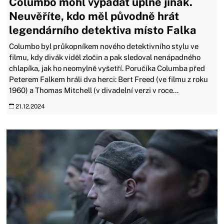
Columbo mohl vypadat úplně jinak.
Neuvěříte, kdo měl původně hrát
legendárního detektiva místo Falka
Columbo byl průkopníkem nového detektivního stylu ve
filmu, kdy divák viděl zločin a pak sledoval nenápadného
chlapíka, jak ho neomylně vyšetří. Poručíka Columba před
Peterem Falkem hráli dva herci: Bert Freed (ve filmu z roku
1960) a Thomas Mitchell (v divadelní verzi v roce...
21.12.2024