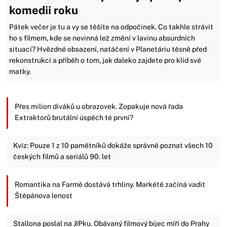
komedii roku
Pátek večer je tu a vy se těšíte na odpočinek. Co takhle strávit
ho s filmem, kde se nevinná lež změní v lavinu absurdních
situací? Hvězdné obsazení, natáčení v Planetáriu těsně před
rekonstrukcí a příběh o tom, jak daleko zajdete pro klid své
matky.
Přes milion diváků u obrazovek. Zopakuje nová řada
Extraktorů brutální úspěch té první?
Kvíz: Pouze 1 z 10 pamětníků dokáže správně poznat všech 10
českých filmů a seriálů 90. let
Romantika na Farmě dostává trhliny. Markétě začíná vadit
Štěpánova lenost
Stallona poslal na JIPku. Obávaný filmový bijec míří do Prahy