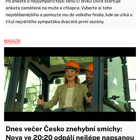
Po anketě o nejsympatičtější ženu či dívku Ulice startuje
anketa zaměřená na muže a chlapce. Vyberte si toho
nejoblíbenějšího a pomozte mu do velkého finále, kde se utká o
titul největšího sympaťáka dvacáté první sezóny.
MAGAZÍN
Dnes večer Česko znehybní smíchy:
Nova ve 20:20 odpálí nejlépe napsanou