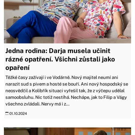
Jedna rodina: Darja musela učinit
rázné opatření. Všichni zůstali jako
opaření
Těžké časy zažívají i ve Vodárně. Nový majitel neumí ani
narazit sud s pivem a hosté se bouří. Ani nový hospodský se
neosvědčil a Kolibřík situaci vyřešil tak, že z výčepu udělal
samoobsluhu. Nic totiž nestíhá. Nechápe, jak to Filip a Vágy
všechno zvládali. Nervy má i z...
01.10.2024