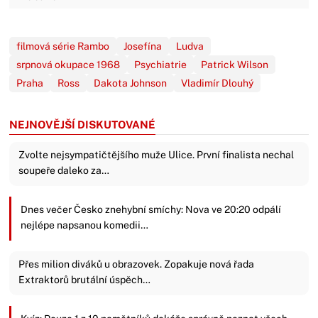
filmová série Rambo
Josefína
Ludva
srpnová okupace 1968
Psychiatrie
Patrick Wilson
Praha
Ross
Dakota Johnson
Vladimír Dlouhý
NEJNOVĚJŠÍ DISKUTOVANÉ
Zvolte nejsympatičtějšího muže Ulice. První finalista nechal
soupeře daleko za…
Dnes večer Česko znehybní smíchy: Nova ve 20:20 odpálí
nejlépe napsanou komedii…
Přes milion diváků u obrazovek. Zopakuje nová řada
Extraktorů brutální úspěch…