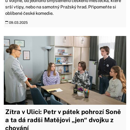
u Volyně, do jednoho smyšleného českého městečka, které
srší vtipy, nebo na samotný Pražský hrad. Připomeňte si
oblíbené české komedie.
09.03.2025
Zítra v Ulici: Petr v pátek pohrozí Soně
a ta dá radši Matějovi „jen“ dvojku z
chování