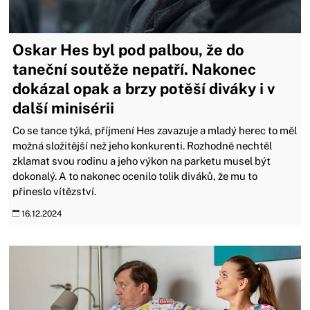
Oskar Hes byl pod palbou, že do
taneční soutěže nepatří. Nakonec
dokázal opak a brzy potěší diváky i v
další minisérii
Co se tance týká, příjmení Hes zavazuje a mladý herec to měl
možná složitější než jeho konkurenti. Rozhodně nechtěl
zklamat svou rodinu a jeho výkon na parketu musel být
dokonalý. A to nakonec ocenilo tolik diváků, že mu to
přineslo vítězství.
16.12.2024