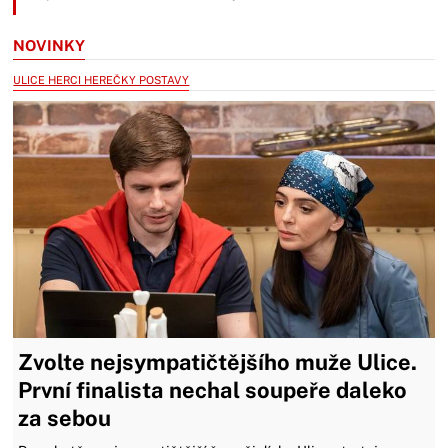
NOVINKY
ULICE HERCI HEREČKY POSTAVY
Zvolte nejsympatičtějšího muže Ulice.
První finalista nechal soupeře daleko
za sebou