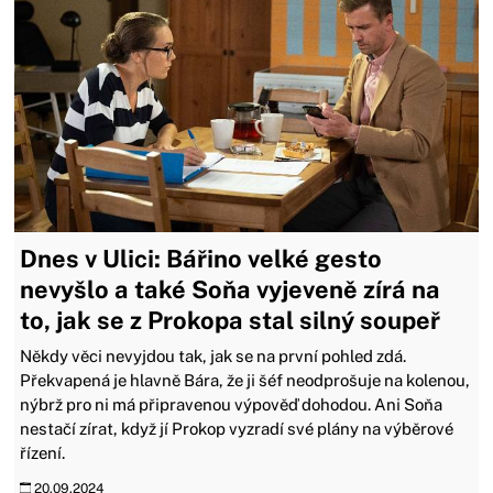
Dnes v Ulici: Bářino velké gesto
nevyšlo a také Soňa vyjeveně zírá na
to, jak se z Prokopa stal silný soupeř
Někdy věci nevyjdou tak, jak se na první pohled zdá.
Překvapená je hlavně Bára, že ji šéf neodprošuje na kolenou,
nýbrž pro ni má připravenou výpověď dohodou. Ani Soňa
nestačí zírat, když jí Prokop vyzradí své plány na výběrové
řízení.
20.09.2024